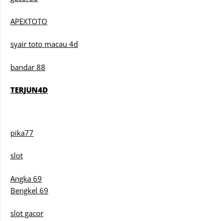
APEXTOTO
syair toto macau 4d
bandar 88
TERJUN4D
pika77
slot
Angka 69
Bengkel 69
slot gacor