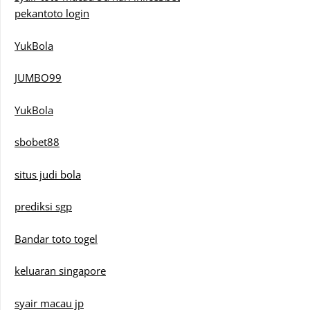
pekantoto login
YukBola
JUMBO99
YukBola
sbobet88
situs judi bola
prediksi sgp
Bandar toto togel
keluaran singapore
syair macau jp