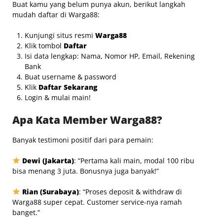
Buat kamu yang belum punya akun, berikut langkah
mudah daftar di Warga88:
Kunjungi situs resmi
Warga88
Klik tombol
Daftar
Isi data lengkap: Nama, Nomor HP, Email, Rekening
Bank
Buat username & password
Klik
Daftar Sekarang
Login & mulai main!
Apa Kata Member Warga88?
Banyak testimoni positif dari para pemain:
Dewi (Jakarta)
: “Pertama kali main, modal 100 ribu
bisa menang 3 juta. Bonusnya juga banyak!”
Rian (Surabaya)
: “Proses deposit & withdraw di
Warga88 super cepat. Customer service-nya ramah
banget.”