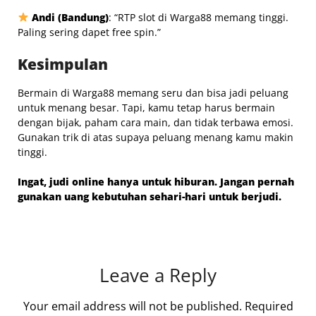
Andi (Bandung)
: “RTP slot di Warga88 memang tinggi.
Paling sering dapet free spin.”
Kesimpulan
Bermain di Warga88 memang seru dan bisa jadi peluang
untuk menang besar. Tapi, kamu tetap harus bermain
dengan bijak, paham cara main, dan tidak terbawa emosi.
Gunakan trik di atas supaya peluang menang kamu makin
tinggi.
Ingat, judi online hanya untuk hiburan. Jangan pernah
gunakan uang kebutuhan sehari-hari untuk berjudi.
Leave a Reply
Your email address will not be published.
Required