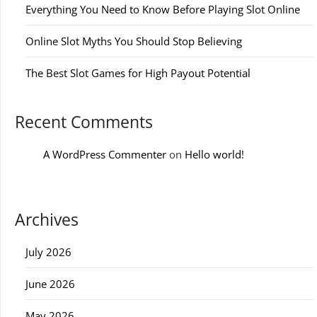
Everything You Need to Know Before Playing Slot Online
Online Slot Myths You Should Stop Believing
The Best Slot Games for High Payout Potential
Recent Comments
A WordPress Commenter
on
Hello world!
Archives
July 2026
June 2026
May 2026