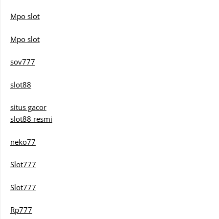
Mpo slot
Mpo slot
sov777
slot88
situs gacor
slot88 resmi
neko77
Slot777
Slot777
Rp777