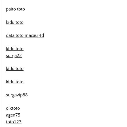
paito toto
kidultoto
data toto macau 4d
kidultoto
surga22
kidultoto
kidultoto
surgavip88
olxtoto
agen75
toto123