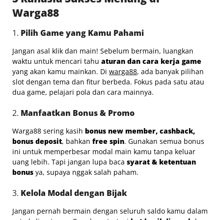
Warga88
1.
Pilih Game yang Kamu Pahami
Jangan asal klik dan main! Sebelum bermain, luangkan
waktu untuk mencari tahu
aturan dan cara kerja game
yang akan kamu mainkan. Di
warga88
, ada banyak pilihan
slot dengan tema dan fitur berbeda. Fokus pada satu atau
dua game, pelajari pola dan cara mainnya.
2.
Manfaatkan Bonus & Promo
Warga88 sering kasih
bonus new member, cashback,
bonus deposit
, bahkan
free spin
. Gunakan semua bonus
ini untuk memperbesar modal main kamu tanpa keluar
uang lebih. Tapi jangan lupa baca
syarat & ketentuan
bonus
ya, supaya nggak salah paham.
3.
Kelola Modal dengan Bijak
Jangan pernah bermain dengan seluruh saldo kamu dalam