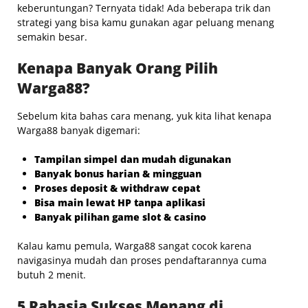
keberuntungan? Ternyata tidak! Ada beberapa trik dan
strategi yang bisa kamu gunakan agar peluang menang
semakin besar.
Kenapa Banyak Orang Pilih
Warga88?
Sebelum kita bahas cara menang, yuk kita lihat kenapa
Warga88 banyak digemari:
Tampilan simpel dan mudah digunakan
Banyak bonus harian & mingguan
Proses deposit & withdraw cepat
Bisa main lewat HP tanpa aplikasi
Banyak pilihan game slot & casino
Kalau kamu pemula, Warga88 sangat cocok karena
navigasinya mudah dan proses pendaftarannya cuma
butuh 2 menit.
5 Rahasia Sukses Menang di