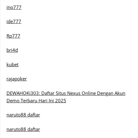
ino777
ide777
Rp777
bri4d
kubet
rajapoker
DEWAHOKi303: Daftar Situs Nexus Online Dengan Akun
Demo Terbaru Hari Ini 2025
naruto88 daftar
naruto88 daftar