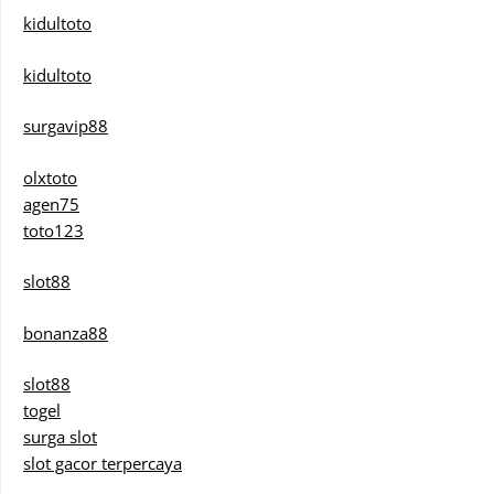
kidultoto
kidultoto
surgavip88
olxtoto
agen75
toto123
slot88
bonanza88
slot88
togel
surga slot
slot gacor terpercaya