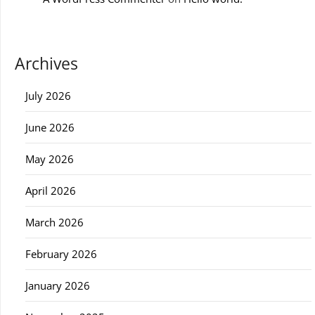
Archives
July 2026
June 2026
May 2026
April 2026
March 2026
February 2026
January 2026