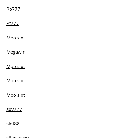
Rp777
Pt777
Mpo slot
Megawin
Mpo slot
Mpo slot
Mpo slot
sov777
slot88
situs gacor