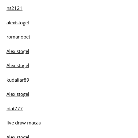
ns2121
alexistogel
romanobet
Alexistogel
Alexistogel
kudaliar89
Alexistogel
niat777
live draw macau
Alexistogel,