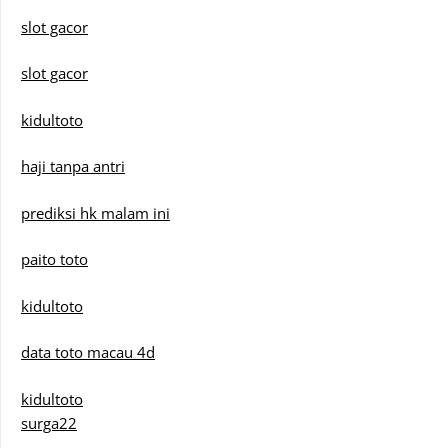
slot gacor
slot gacor
kidultoto
haji tanpa antri
prediksi hk malam ini
paito toto
kidultoto
data toto macau 4d
kidultoto
surga22