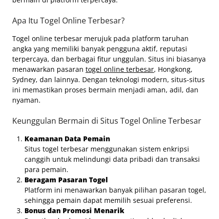
Apa Itu Togel Online Terbesar?
Togel online terbesar merujuk pada platform taruhan
angka yang memiliki banyak pengguna aktif, reputasi
terpercaya, dan berbagai fitur unggulan. Situs ini biasanya
menawarkan pasaran
togel online terbesar
, Hongkong,
Sydney, dan lainnya. Dengan teknologi modern, situs-situs
ini memastikan proses bermain menjadi aman, adil, dan
nyaman.
Keunggulan Bermain di Situs Togel Online Terbesar
Keamanan Data Pemain
Situs togel terbesar menggunakan sistem enkripsi
canggih untuk melindungi data pribadi dan transaksi
para pemain.
Beragam Pasaran Togel
Platform ini menawarkan banyak pilihan pasaran togel,
sehingga pemain dapat memilih sesuai preferensi.
Bonus dan Promosi Menarik