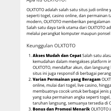
OLXTOTO adalah salah satu situs judi online
seperti togel, casino online, dan permainan
modern, OLXTOTO memberikan pengalaman 
Salah satu daya tarik utama dari OLXTOTO a
melalui perangkat komputer maupun ponsel 
Keunggulan OLXTOTO
Akses Mudah dan Cepat
Salah satu ala
kemudahan dalam mengakses platform ini
OLXTOTO, mendaftar akun, dan langsung bi
situs ini juga responsif di berbagai peran
Varian Permainan yang Beragam
OLXT
online, mulai dari togel, live casino, hi
membuatnya cocok untuk berbagai jenis 
yang suka permainan angka seperti togel
taruhan langsung, semuanya tersedia di
Bonus dan Promosi Menarik
OLXTOTO ju