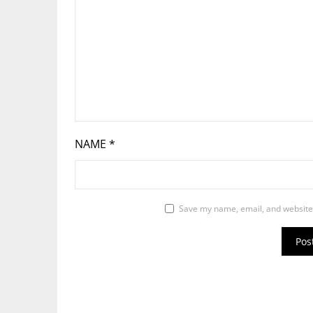
NAME
*
Save my name, email, and website 