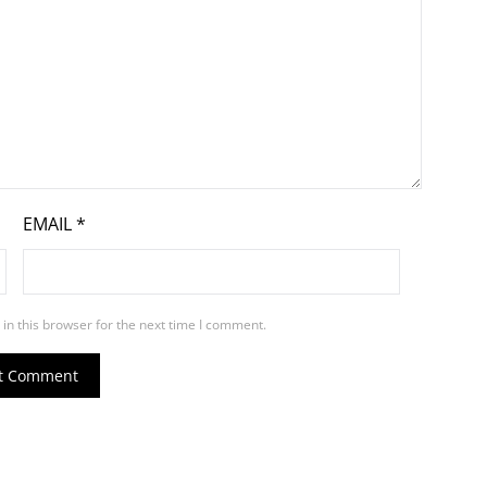
EMAIL
*
in this browser for the next time I comment.