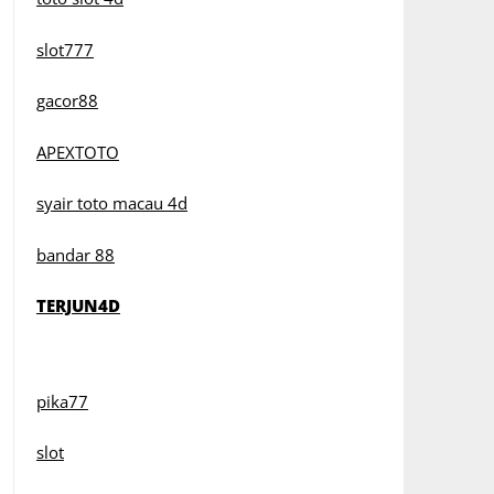
slot777
gacor88
APEXTOTO
syair toto macau 4d
bandar 88
TERJUN4D
pika77
slot