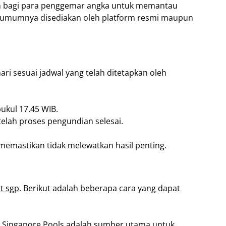
n bagi para penggemar angka untuk memantau
ini umumnya disediakan oleh platform resmi maupun
ri sesuai jadwal yang telah ditetapkan oleh
pukul 17.45 WIB.
telah proses pengundian selesai.
memastikan tidak melewatkan hasil penting.
lt sgp
. Berikut adalah beberapa cara yang dapat
i Singapore Pools adalah sumber utama untuk