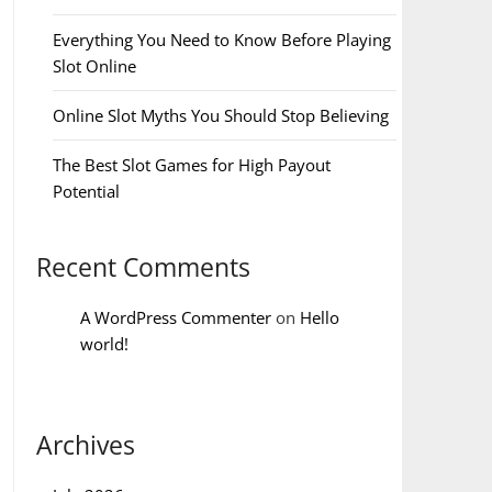
Everything You Need to Know Before Playing
Slot Online
Online Slot Myths You Should Stop Believing
The Best Slot Games for High Payout
Potential
Recent Comments
A WordPress Commenter
on
Hello
world!
Archives