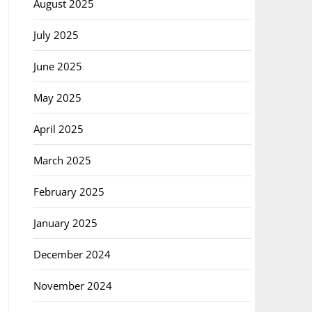
August 2025
July 2025
June 2025
May 2025
April 2025
March 2025
February 2025
January 2025
December 2024
November 2024