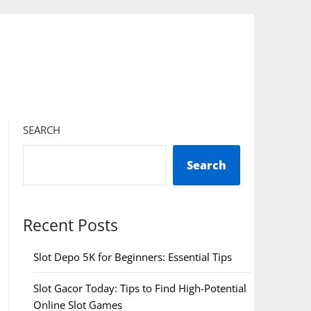
SEARCH
Search
Recent Posts
Slot Depo 5K for Beginners: Essential Tips
Slot Gacor Today: Tips to Find High-Potential
Online Slot Games