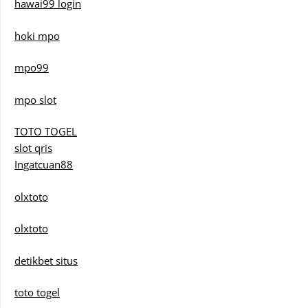
hawai99 login
hoki mpo
mpo99
mpo slot
TOTO TOGEL
slot qris
Ingatcuan88
olxtoto
olxtoto
detikbet situs
toto togel