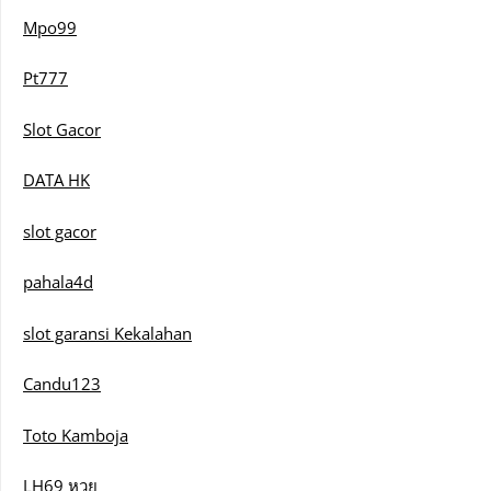
Mpo99
Pt777
Slot Gacor
DATA HK
slot gacor
pahala4d
slot garansi Kekalahan
Candu123
Toto Kamboja
LH69 หวย