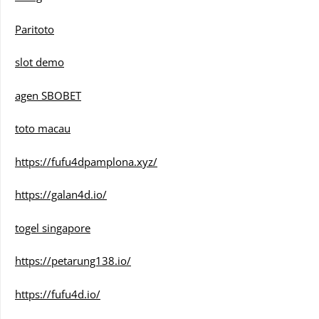
Paritoto
slot demo
agen SBOBET
toto macau
https://fufu4dpamplona.xyz/
https://galan4d.io/
togel singapore
https://petarung138.io/
https://fufu4d.io/