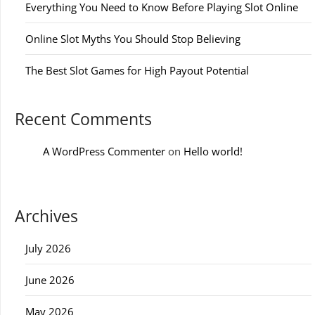
Everything You Need to Know Before Playing Slot Online
Online Slot Myths You Should Stop Believing
The Best Slot Games for High Payout Potential
Recent Comments
A WordPress Commenter
on
Hello world!
Archives
July 2026
June 2026
May 2026