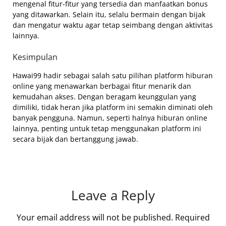
mengenal fitur-fitur yang tersedia dan manfaatkan bonus
yang ditawarkan. Selain itu, selalu bermain dengan bijak
dan mengatur waktu agar tetap seimbang dengan aktivitas
lainnya.
Kesimpulan
Hawai99 hadir sebagai salah satu pilihan platform hiburan
online yang menawarkan berbagai fitur menarik dan
kemudahan akses. Dengan beragam keunggulan yang
dimiliki, tidak heran jika platform ini semakin diminati oleh
banyak pengguna. Namun, seperti halnya hiburan online
lainnya, penting untuk tetap menggunakan platform ini
secara bijak dan bertanggung jawab.
Leave a Reply
Your email address will not be published.
Required