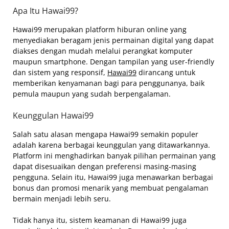
Apa Itu Hawai99?
Hawai99 merupakan platform hiburan online yang
menyediakan beragam jenis permainan digital yang dapat
diakses dengan mudah melalui perangkat komputer
maupun smartphone. Dengan tampilan yang user-friendly
dan sistem yang responsif,
Hawai99
dirancang untuk
memberikan kenyamanan bagi para penggunanya, baik
pemula maupun yang sudah berpengalaman.
Keunggulan Hawai99
Salah satu alasan mengapa Hawai99 semakin populer
adalah karena berbagai keunggulan yang ditawarkannya.
Platform ini menghadirkan banyak pilihan permainan yang
dapat disesuaikan dengan preferensi masing-masing
pengguna. Selain itu, Hawai99 juga menawarkan berbagai
bonus dan promosi menarik yang membuat pengalaman
bermain menjadi lebih seru.
Tidak hanya itu, sistem keamanan di Hawai99 juga