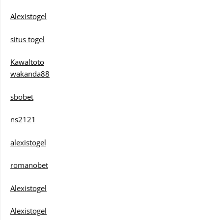
Alexistogel
situs togel
Kawaltoto
wakanda88
sbobet
ns2121
alexistogel
romanobet
Alexistogel
Alexistogel