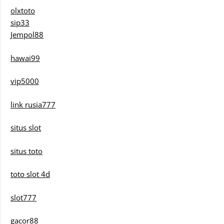
olxtoto
sip33
Jempol88
hawai99
vip5000
link rusia777
situs slot
situs toto
toto slot 4d
slot777
gacor88