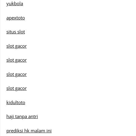
yukbola
apextoto
situs slot
slot gacor
slot gacor
slot gacor
slot gacor
kidultoto
haji tanpa antri
prediksi hk malam ini