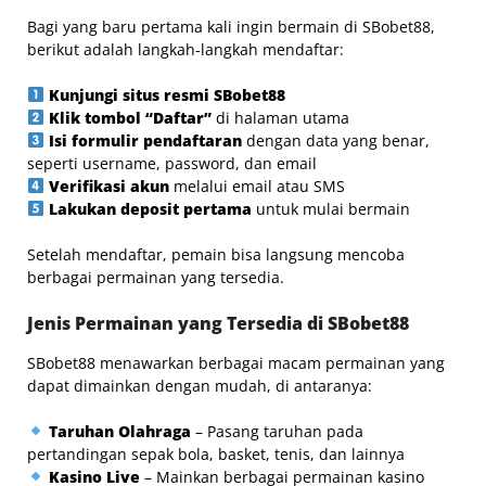
Bagi yang baru pertama kali ingin bermain di SBobet88,
berikut adalah langkah-langkah mendaftar:
Kunjungi situs resmi SBobet88
Klik tombol “Daftar”
di halaman utama
Isi formulir pendaftaran
dengan data yang benar,
seperti username, password, dan email
Verifikasi akun
melalui email atau SMS
Lakukan deposit pertama
untuk mulai bermain
Setelah mendaftar, pemain bisa langsung mencoba
berbagai permainan yang tersedia.
Jenis Permainan yang Tersedia di SBobet88
SBobet88 menawarkan berbagai macam permainan yang
dapat dimainkan dengan mudah, di antaranya:
Taruhan Olahraga
– Pasang taruhan pada
pertandingan sepak bola, basket, tenis, dan lainnya
Kasino Live
– Mainkan berbagai permainan kasino