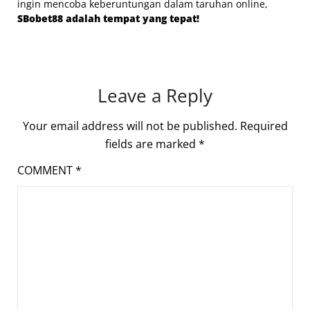
ingin mencoba keberuntungan dalam taruhan online,
SBobet88 adalah tempat yang tepat!
Leave a Reply
Your email address will not be published.
Required
fields are marked
*
COMMENT
*