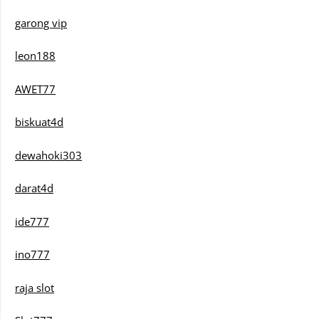
garong vip
leon188
AWET77
biskuat4d
dewahoki303
darat4d
ide777
ino777
raja slot