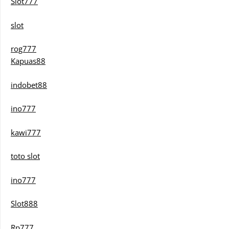
Slot777
slot
rog777
Kapuas88
indobet88
ino777
kawi777
toto slot
ino777
Slot888
Rp777