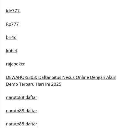
ide777
Rp777
bri4d
kubet
rajapoker
DEWAHOKi303: Daftar Situs Nexus Online Dengan Akun
Demo Terbaru Hari Ini 2025
naruto88 daftar
naruto88 daftar
naruto88 daftar