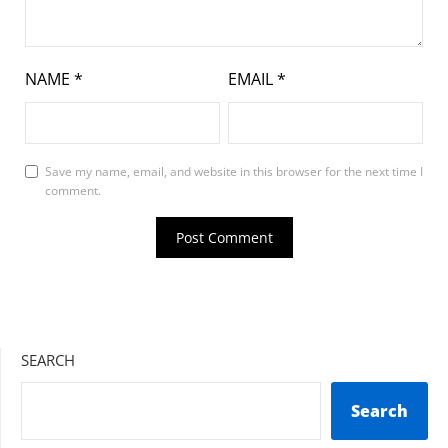
NAME
*
EMAIL
*
Save my name, email, and website in this browser for the next time I
comment.
SEARCH
Search