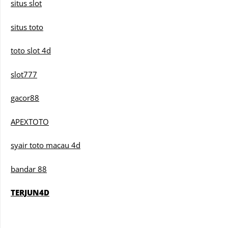
situs slot
situs toto
toto slot 4d
slot777
gacor88
APEXTOTO
syair toto macau 4d
bandar 88
TERJUN4D