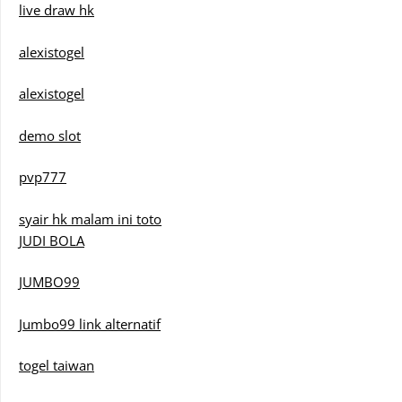
live draw hk
alexistogel
alexistogel
demo slot
pvp777
syair hk malam ini toto
JUDI BOLA
JUMBO99
Jumbo99 link alternatif
togel taiwan