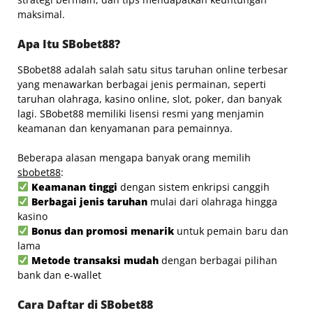
maksimal.
Apa Itu SBobet88?
SBobet88 adalah salah satu situs taruhan online terbesar
yang menawarkan berbagai jenis permainan, seperti
taruhan olahraga, kasino online, slot, poker, dan banyak
lagi. SBobet88 memiliki lisensi resmi yang menjamin
keamanan dan kenyamanan para pemainnya.
Beberapa alasan mengapa banyak orang memilih
sbobet88
:
Keamanan tinggi
dengan sistem enkripsi canggih
Berbagai jenis taruhan
mulai dari olahraga hingga
kasino
Bonus dan promosi menarik
untuk pemain baru dan
lama
Metode transaksi mudah
dengan berbagai pilihan
bank dan e-wallet
Cara Daftar di SBobet88