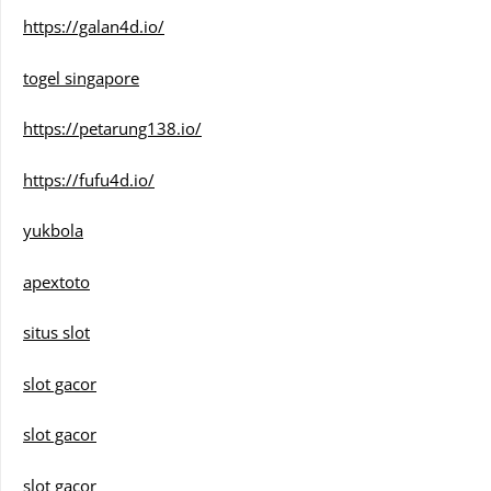
https://galan4d.io/
togel singapore
https://petarung138.io/
https://fufu4d.io/
yukbola
apextoto
situs slot
slot gacor
slot gacor
slot gacor